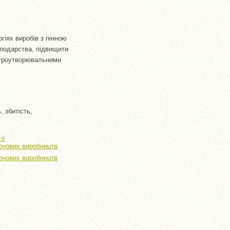
гіях виробів з пінною
сподарства, підвищити
ктуроутворювальними
, збитість,
ії
рчових виробництв
рчових виробництв