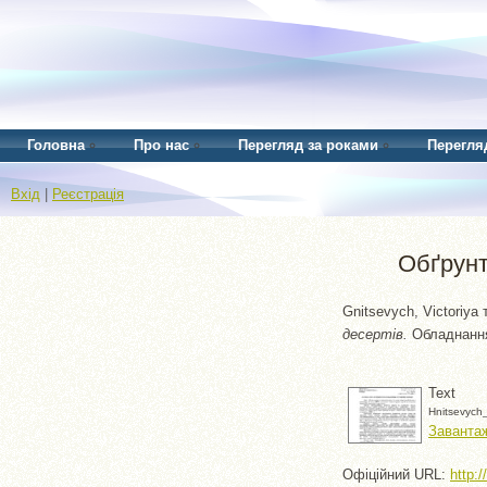
Головна
Про нас
Перегляд за роками
Перегля
Вхід
|
Реєстрація
Обґрунт
Gnitsevych, Victoriya
десертів.
Обладнання 
Text
Hnitsevych_
Завантаж
Офіційний URL:
http: