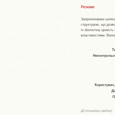
Резюме
Запропоновано шляхи 
структурою, що дозво
їх біологічну цінніс
властивостями. Визна
Т
Неконтрольо
Користувач,
Да
О
Дії (потрібно увійти)