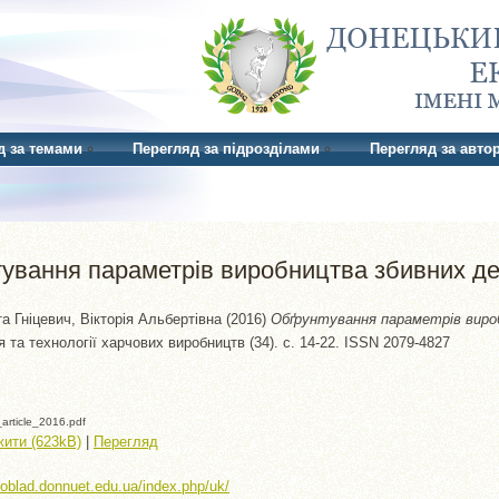
д за темами
Перегляд за підрозділами
Перегляд за авто
ування параметрів виробництва збивних де
та
Гніцевич, Вікторія Альбертівна
(2016)
Обґрунтування параметрів виро
та технології харчових виробництв (34). с. 14-22. ISSN 2079-4827
article_2016.pdf
ити (623kB)
|
Перегляд
//oblad.donnuet.edu.ua/index.php/uk/