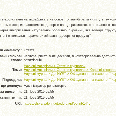
використання напівфабрикату на основі топінамбура та кизилу в техноло
лить розширити асортимент десертів на підприємствах ресторанного го
ть через використання натуральної рослинної сировини, яка володіє стру
чені оптимальні параметри збивання десертної продукції.
ип елементу :
Стаття
вані ключові
напівфабрикат, збиті десерти, піноутворювальна здатність
слова:
оптимізація
Наукові матеріали > Статті в журналах
Теми:
Наукові матеріали > Статті в журналах > Харчові технолог
Наукові журнали ДонНУЕТ > Обладнання та технології ха
Підрозділи:
Наукові журнали ДонНУЕТ > Обладнання та технології ха
 що депонує:
Адміністратор репозиторію
та внесення:
21 Черв 2019 05:55
станні зміни:
21 Черв 2019 05:55
URI:
https://elibrary.donnuet.edu.ua/id/eprint/1445