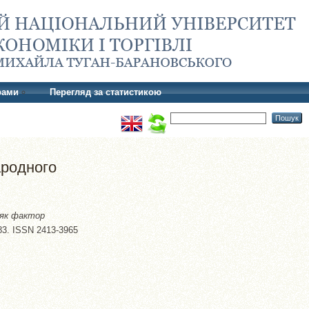
рами
Перегляд за статистикою
ародного
 як фактор
-83. ISSN 2413-3965