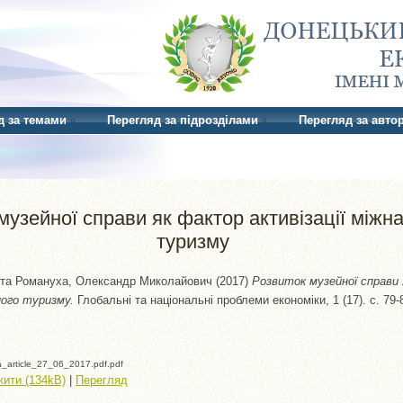
д за темами
Перегляд за підрозділами
Перегляд за авто
музейної справи як фактор активізації міжн
туризму
та
Романуха, Олександр Миколайович
(2017)
Розвиток музейної справи
ного туризму.
Глобальні та національні проблеми економіки, 1 (17). с. 79
article_27_06_2017.pdf.pdf
ити (134kB)
|
Перегляд