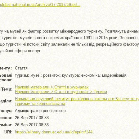
/global-national.in.ua/archive/17-2017/19.pd...
агу на музей як фактор розвитку міжнародного туризму. Розглянута динам
 туристів, музеїв в світі і окремих країнах з 1991 по 2015 роки. Звернено
що туристичні потоки світу залежали не тільки від рекреаційного фактору,
музейної сфери послуг.
енту :
Стаття
ьовані
туризм; музеї; розвиток; культура; економіка; модернізація.
слова:
Наукові матеріали > Статті в журналах
Теми:
Наукові матеріали > Статті в журналах > Туризм
Навчально-науковий інститут ресторанно-готельного бізнесу та 
зділи:
туризму та країнознавства
понує:
Адміністратор репозиторію
сення:
26 Вер 2017 08:33
зміни:
26 Вер 2017 08:33
URI:
https://elibrary.donnuet.edu.ua/id/eprint/144