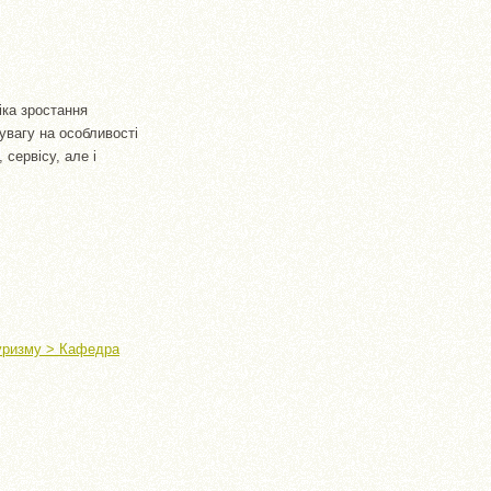
іка зростання
 увагу на особливості
 сервісу, але і
туризму > Кафедра