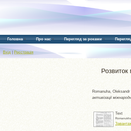
Головна
Про нас
Перегляд за роками
Перегля
Вхід
|
Реєстрація
Розвиток 
Romanuha, Oleksandr
активізації міжнарод
Text
Romanukha_
Завантаж