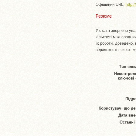
Офіційний URL:
http:/
Резюме
У статті звернено ув
кількості міжнародних
їх роботи, доведено, 
відкількості і якості 
Тип елем
Неконтрол
ключові 
Підро
Користувач, що де
Дата вне
Останні 