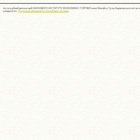
Інституційний репозиторій НАУКОВОГО ІНСТИТУТУ ЕКОНОМІКИ І ТОРГІВЛІ імені Михайла Туган-Барановського вітає ва
університеті.
Подальша інформація і розробники системи
.