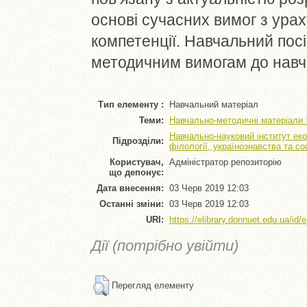
основі сучасних вимог з ура
компетенції. Навчальний пос
методичним вимогам до навча
Тип елементу :
Навчальний матеріал
Теми:
Навчально-методичні матеріали 
Навчально-науковий інститут еко
Підрозділи:
філології, українознавства та с
Користувач,
Адміністратор репозиторію
що депонує:
Дата внесення:
03 Черв 2019 12:03
Останні зміни:
03 Черв 2019 12:03
URI:
https://elibrary.donnuet.edu.ua/id/
Дії (потрібно увійти)
Перегляд елементу