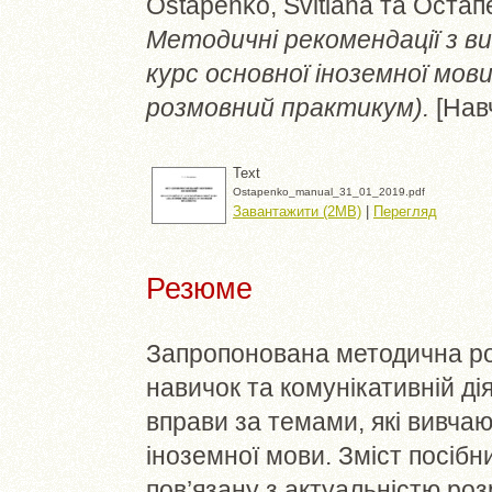
Ostapenko, Svitlana
та
Остапе
Методичні рекомендації з в
курс основної іноземної мо
розмовний практикум).
[Нав
Text
Ostapenko_manual_31_01_2019.pdf
Завантажити (2MB)
|
Перегляд
Резюме
Запропонована методична ро
навичок та комунікативній ді
вправи за темами, які вивчаю
іноземної мови. Зміст посібн
пов’язану з актуальністю ро