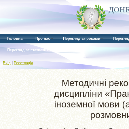
Головна
Про нас
Перегляд за роками
Перегля
Перегляд за статистикою
Вхід
|
Реєстрація
Методичні реко
дисципліни «Прак
іноземної мови (
розмовни