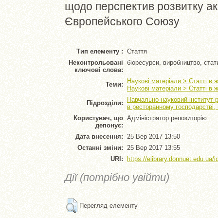
щодо перспектив розвитку а
Європейського Союзу
Тип елементу :
Стаття
Неконтрольовані
біоресурси, виробництво, стат
ключові слова:
Наукові матеріали > Статті в 
Теми:
Наукові матеріали > Статті в 
Навчально-науковий інститут 
Підрозділи:
в ресторанному господарстві,
Користувач, що
Адміністратор репозиторію
депонує:
Дата внесення:
25 Вер 2017 13:50
Останні зміни:
25 Вер 2017 13:55
URI:
https://elibrary.donnuet.edu.ua/i
Дії (потрібно увійти)
Перегляд елементу