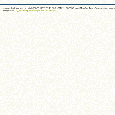
Інституційний репозиторій НАУКОВОГО ІНСТИТУТУ ЕКОНОМІКИ І ТОРГІВЛІ імені Михайла Туган-Барановського вітає ва
університеті.
Подальша інформація і розробники системи
.