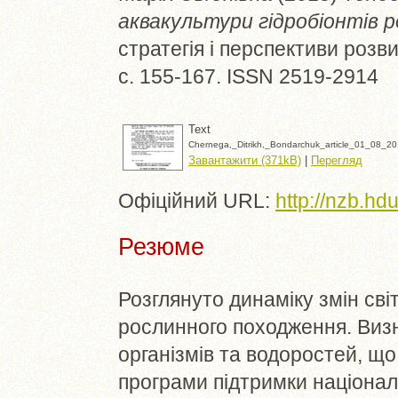
аквакультури гідробіонтів 
стратегія і перспективи розви
с. 155-167. ISSN 2519-2914
Text
Chernega,_Ditrikh,_Bondarchuk_article_01_08_20
Завантажити (371kB)
|
Перегляд
Офіційний URL:
http://nzb.hd
Резюме
Розглянуто динаміку змін світ
рослинного походження. Виз
організмів та водоростей, 
програми підтримки націонал