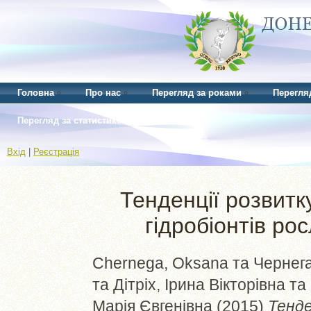
Головна
Про нас
Перегляд за роками
Перегля
Перегляд за статистикою
Вхід
|
Реєстрація
Тенденції розвитк
гідробіонтів р
Chernega, Oksana
та
Чернега
та
Дітріх, Ірина Вікторівна
та
Марія Євгенівна
(2015)
Тенде