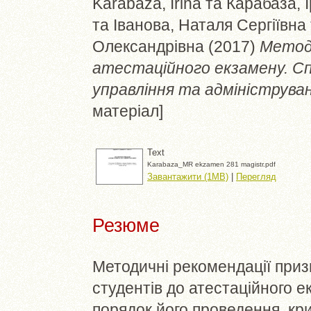
Karabaza, Irina
та
Карабаза, 
та
Іванова, Наталя Сергіївна
Олександрівна
(2017)
Методи
атестаційного екзамену. Сп
управління та адмініструван
матеріал]
Text
Karabaza_MR ekzamen 281 magistr.pdf
Завантажити (1MB)
|
Перегляд
Резюме
Методичні рекомендації призн
студентів до атестаційного е
порядок його проведення, кри