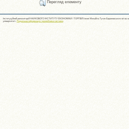
Перегляд елементу
Інституційний репозиторій НАУКОВОГО ІНСТИТУТУ ЕКОНОМІКИ І ТОРГІВЛІ імені Михайла Туган-Барановського вітає ва
університеті.
Подальша інформація і розробники системи
.