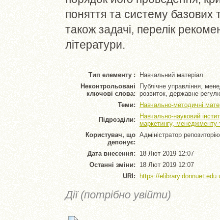
поняття та систему базових т
також задачі, перелік рекоме
літератури.
Тип елементу :
Навчальний матеріал
Неконтрольовані
Публічне управління, мене
ключові слова:
розвиток, державне регул
Теми:
Навчально-методичні мате
Навчально-науковий інстит
Підрозділи:
маркетингу, менеджменту т
Користувач, що
Адміністратор репозиторію
депонує:
Дата внесення:
18 Лют 2019 12:07
Останні зміни:
18 Лют 2019 12:07
URI:
https://elibrary.donnuet.edu.
Дії (потрібно увійти)