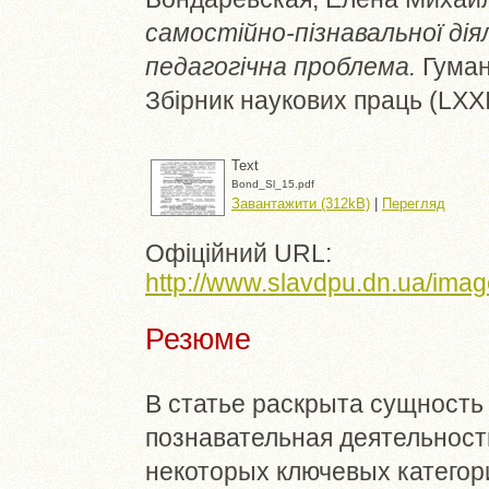
самостійно-пізнавальної дія
педагогічна проблема.
Гуман
Збірник наукових праць (LXXI
Text
Bond_Sl_15.pdf
Завантажити (312kB)
|
Перегляд
Офіційний URL:
http://www.slavdpu.dn.ua/imag
Резюме
В статье раскрыта сущность
познавательная деятельност
некоторых ключевых категори