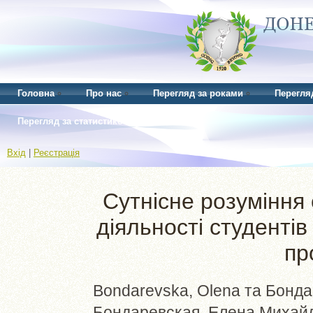
Головна
Про нас
Перегляд за роками
Перегля
Перегляд за статистикою
Вхід
|
Реєстрація
Cутнісне розуміння
діяльності студентів
пр
Bondarevska, Olena
та
Бонда
Бондаревская, Елена Михай