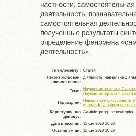
частности, самостоятельная
деятельность, познавательн
самостоятельная деятельнос
полученные результаты синт
определение феномена «сам
деятельность».
Тип елементу :
Стаття
Неконтрольовані
діяльність, навчальна діяль
ключові слова:
Наукові матеріали > Статті 
Теми:
Наукові матеріали > Статті 
Навчально-науковий інститут
Підрозділи:
філології, українознавства 
Користувач, що
Адміністратор репозиторію
депонує:
Дата внесення:
11 Січ 2019 10:29
Останні зміни:
11 Січ 2019 10:29