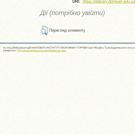
URI:
https://elibrary.donnuet.edu.ua
Дії (потрібно увійти)
Перегляд елементу
Інституційний репозиторій НАУКОВОГО ІНСТИТУТУ ЕКОНОМІКИ І ТОРГІВЛІ імені Михайла Туган-Барановського вітає ва
університеті.
Подальша інформація і розробники системи
.