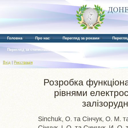
Головна
Про нас
Перегляд за роками
Перегля
Перегляд за статистикою
Вхід
|
Реєстрація
Розробка функціона
рівнями електро
залізорудн
Sinchuk, О.
та
Сінчук, О. М.
т
Сінчук, І. О.
та
Синчук, И. О.