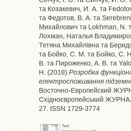
та
Козакевич, И. А.
та
Fedotov
та
Федотов, В. А.
та
Serebren
Михайлович
та
Lokhman, N.
Лохман, Наталья Владимиро
Тетяна Михайлівна
та
Берид
та
Бойко, С. М.
та
Бойко, С. Н
В.
та
Пироженко, А. В.
та
Yalo
Н.
(2018)
Розробка функціона
електроспоживання підземни
Восточно-Европейский ЖУРН
Східноєвропейський ЖУРНАЛ п
27. ISSN 1729-3774
Text
Содержание статьи.pdf