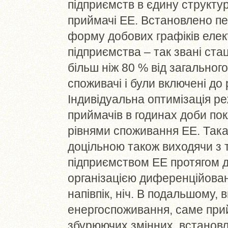
підприємств в єдину структу
приймачі ЕЕ. Встановлено пе
форму добових графіків еле
підприємства – так звані ста
більш ніж 80 % від загальног
споживачі і були включені до
Індивідуальна оптимізація р
приймачів в годинах доби пок
рівнями споживання ЕЕ. Така
доцільною також виходячи з т
підприємством ЕЕ протягом 
організацією диференційовано
напівпік, ніч. В подальшому,
енергоспоживання, саме прий
збурюючих змінних, встановл