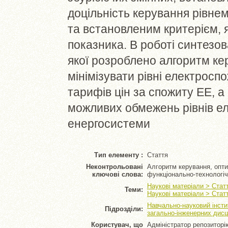
доцільність керування рівне
та встановленим критерієм, як
показника. В роботі синтезо
якої розроблено алгоритм ке
мінімізувати рівні електрос
тарифів цін за спожиту ЕЕ, а
можливих обмежень рівнів ел
енергосистеми
Тип елементу :
Стаття
Неконтрольовані
Алгоритм керування, опти
ключові слова:
функціонально-технологіч
Наукові матеріали > Стат
Теми:
Наукові матеріали > Стат
Навчально-науковий інсти
Підрозділи:
загально-інженерних дисц
Користувач, що
Адміністратор репозиторі