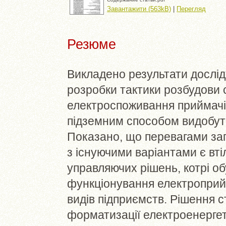
Завантажити (563kB)
|
Перегляд
Резюме
Викладено результати дослід
розробки тактики розбудови 
електроспоживання приймачів
підземним способом видобутк
Показано, що перевагами зап
з існуючими варіантами є вт
управляючих рішень, котрі о
функціонування електроприйм
видів підприємств. Рішення 
форматизації електроенергет