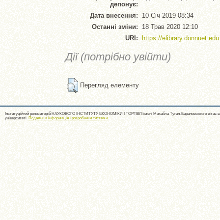
депонує:
Дата внесення:
10 Січ 2019 08:34
Останні зміни:
18 Трав 2020 12:10
URI:
https://elibrary.donnuet.edu
Дії (потрібно увійти)
Перегляд елементу
Інституційний репозиторій НАУКОВОГО ІНСТИТУТУ ЕКОНОМІКИ І ТОРГІВЛІ імені Михайла Туган-Барановського вітає ва
університеті.
Подальша інформація і розробники системи
.