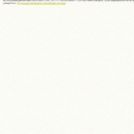
Інституційний репозиторій НАУКОВОГО ІНСТИТУТУ ЕКОНОМІКИ І ТОРГІВЛІ імені Михайла Туган-Барановського вітає ва
університеті.
Подальша інформація і розробники системи
.