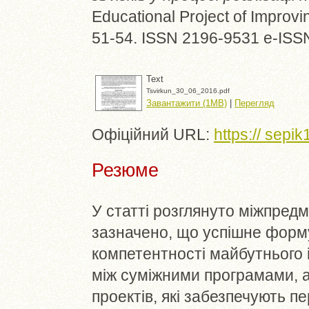
Educational Project of Improv
51-54. ISSN 2196-9531 e-ISS
Text
Tsvirkun_30_06_2016.pdf
Завантажити (1MB)
|
Перегляд
Офіційний URL:
https:// sepik
Резюме
У статті розглянуто міжпредм
зазначено, що успішне форм
компетентності майбутнього 
між суміжними програмами, а
проектів, які забезпечують п