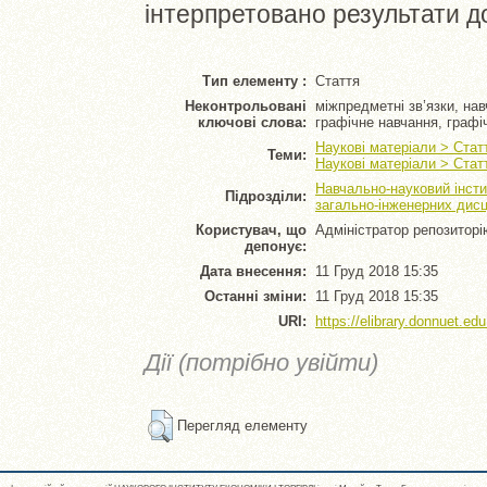
інтерпретовано результати д
Тип елементу :
Стаття
Неконтрольовані
міжпредметні зв’язки, на
ключові слова:
графічне навчання, графі
Наукові матеріали > Стат
Теми:
Наукові матеріали > Стат
Навчально-науковий інсти
Підрозділи:
загально-інженерних дисц
Користувач, що
Адміністратор репозиторі
депонує:
Дата внесення:
11 Груд 2018 15:35
Останні зміни:
11 Груд 2018 15:35
URI:
https://elibrary.donnuet.edu
Дії (потрібно увійти)
Перегляд елементу