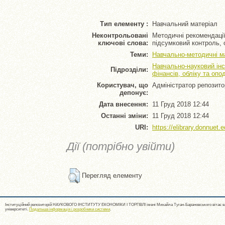
Тип елементу :
Навчальний матеріал
Неконтрольовані
Методичні рекомендації
ключові слова:
підсумковий контроль, 
Теми:
Навчально-методичні м
Навчально-науковий інс
Підрозділи:
фінансів, обліку та опо
Користувач, що
Адміністратор репозито
депонує:
Дата внесення:
11 Груд 2018 12:44
Останні зміни:
11 Груд 2018 12:44
URI:
https://elibrary.donnuet.e
Дії (потрібно увійти)
Перегляд елементу
Інституційний репозиторій НАУКОВОГО ІНСТИТУТУ ЕКОНОМІКИ І ТОРГІВЛІ імені Михайла Туган-Барановського вітає ва
університеті.
Подальша інформація і розробники системи
.