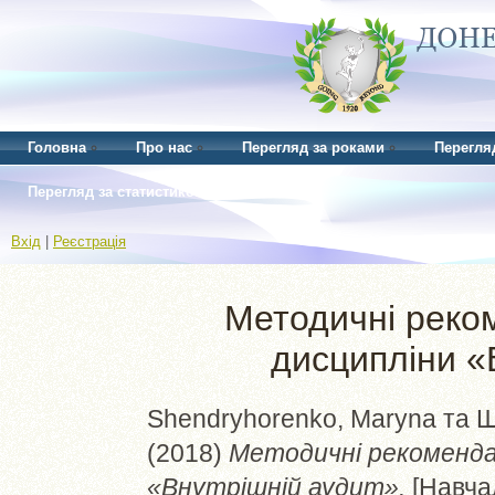
Головна
Про нас
Перегляд за роками
Перегля
Перегляд за статистикою
Вхід
|
Реєстрація
Методичні реком
дисципліни «
Shendryhorenko, Maryna
та
Ш
(2018)
Методичні рекомендац
«Внутрішній аудит».
[Навча