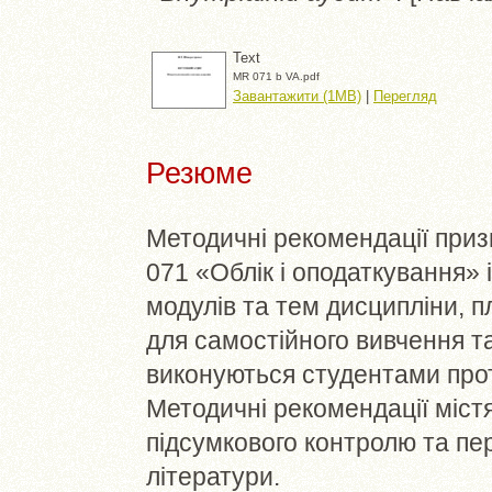
Text
MR 071 b VA.pdf
Завантажити (1MB)
|
Перегляд
Резюме
Методичні рекомендації призн
071 «Облік і оподаткування»
модулів та тем дисципліни, п
для самостійного вивчення та
виконуються студентами про
Методичні рекомендації містя
підсумкового контролю та пер
літератури.