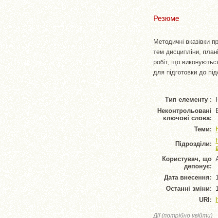
Резюме
Методичні вказівки п
тем дисципліни, план
робіт, що виконуютьс
для підготовки до пі
Тип елементу :
Неконтрольовані
ключові слова:
Теми:
Підрозділи:
Користувач, що
депонує:
Дата внесення:
Останні зміни:
URI:
Дії (потрібно увійти)