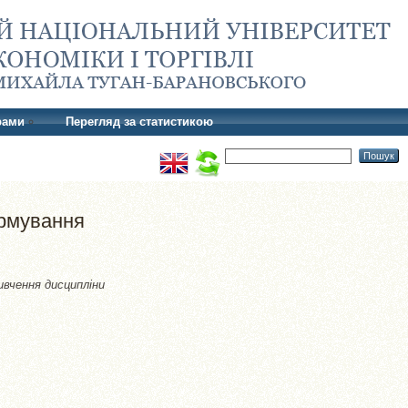
рами
Перегляд за статистикою
ормування
ивчення дисципліни