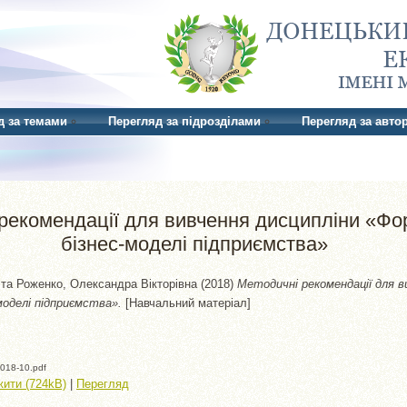
д за темами
Перегляд за підрозділами
Перегляд за авто
рекомендації для вивчення дисципліни «Ф
бізнес-моделі підприємства»
та
Роженко, Олександра Вікторівна
(2018)
Методичні рекомендації для в
моделі підприємства».
[Навчальний матеріал]
018-10.pdf
ити (724kB)
|
Перегляд