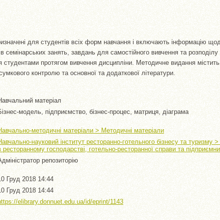
ризначені для студентів всіх форм навчання і включають інформацію щод
ів семінарських занять, завдань для самостійного вивчення та розподілу
я студентами протягом вивчення дисципліни. Методичне видання містить
дсумкового контролю та основної та додаткової літератури.
Навчальний матеріал
Бізнес-модель, підприємство, бізнес-процес, матриця, діаграма
Навчально-методичні матеріали > Методичні матеріали
Навчально-науковий інститут ресторанно-готельного бізнесу та туризму 
в ресторанному господарстві, готельно-ресторанної справи та підприємн
Адміністратор репозиторію
10 Груд 2018 14:44
10 Груд 2018 14:44
https://elibrary.donnuet.edu.ua/id/eprint/1143