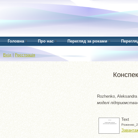
Головна
Про нас
Перегляд за роками
Перегля
Вхід
|
Реєстрація
Конспек
Rozhenko, Aleksandra
моделі підприємства
Text
Роженко_2
Заванта