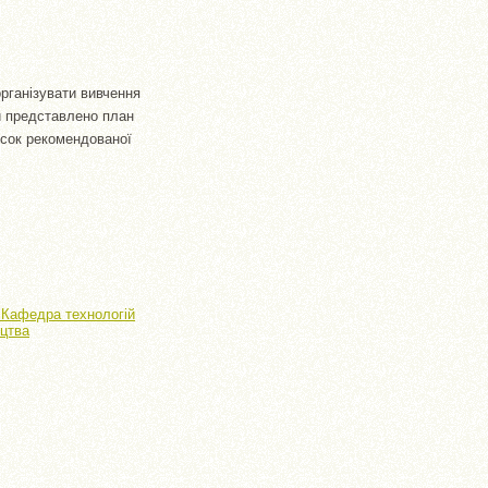
рганізувати вивчення
и представлено план
исок рекомендованої
> Кафедра технологій
ицтва