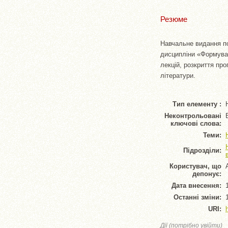
Резюме
Навчальне видання по
дисципліни «Формуван
лекцій, розкриття пр
літератури.
Тип елементу :
Неконтрольовані
ключові слова:
Теми:
Підрозділи:
Користувач, що
депонує:
Дата внесення:
Останні зміни:
URI:
Дії (потрібно увійти)