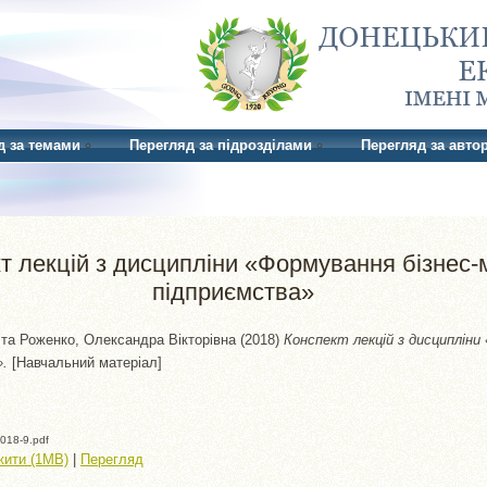
д за темами
Перегляд за підрозділами
Перегляд за авто
т лекцій з дисципліни «Формування бізнес-
підприємства»
та
Роженко, Олександра Вікторівна
(2018)
Конспект лекцій з дисципліни
».
[Навчальний матеріал]
018-9.pdf
жити (1MB)
|
Перегляд