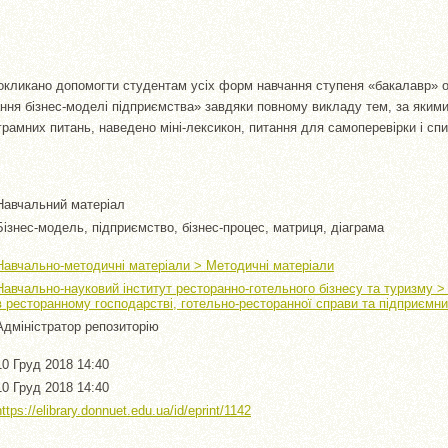
кликано допомогти студентам усіх форм навчання ступеня «бакалавр» о
ня бізнес-моделі підприємства» завдяки повному викладу тем, за яким
ограмних питань, наведено міні-лексикон, питання для самоперевірки і сп
Навчальний матеріал
Бізнес-модель, підприємство, бізнес-процес, матриця, діаграма
Навчально-методичні матеріали > Методичні матеріали
Навчально-науковий інститут ресторанно-готельного бізнесу та туризму 
в ресторанному господарстві, готельно-ресторанної справи та підприємн
Адміністратор репозиторію
10 Груд 2018 14:40
10 Груд 2018 14:40
https://elibrary.donnuet.edu.ua/id/eprint/1142