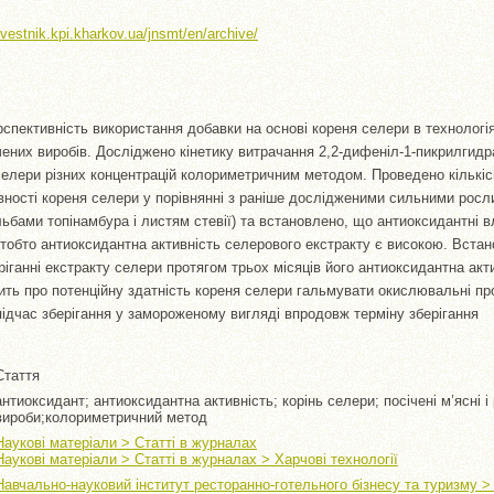
//vestnik.kpi.kharkov.ua/jnsmt/en/archive/
рспективність використання добавки на основі кореня селери в технолог
ічених виробів. Досліджено кінетику витрачання 2,2-дифеніл-1-пикрилгид
 селери різних концентрацій колориметричним методом. Проведено кількіс
вності кореня селери у порівнянні з раніше дослідженими сильними рос
ьбами топінамбура і листям стевії) та встановлено, що антиоксидантні в
, тобто антиоксидантна активність селерового екстракту є високою. Вста
іганні екстракту селери протягом трьох місяців його антиоксидантна акт
ить про потенційну здатність кореня селери гальмувати окислювальні п
 підчас зберігання у замороженому вигляді впродовж терміну зберігання
Стаття
антиоксидант; антиоксидантна активність; корінь селери; посічені м’ясні і 
вироби;колориметричний метод
Наукові матеріали > Статті в журналах
Наукові матеріали > Статті в журналах > Харчові технології
Навчально-науковий інститут ресторанно-готельного бізнесу та туризму 