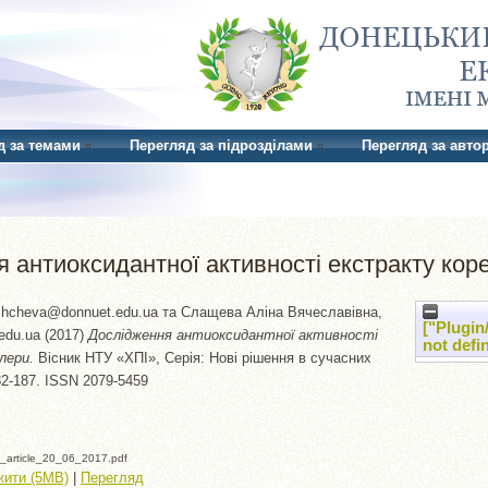
д за темами
Перегляд за підрозділами
Перегляд за авто
 антиоксидантної активності екстракту кор
ashcheva@donnuet.edu.ua
та
Слащева Аліна Вячеславівна,
["Plugin
edu.ua
(2017)
Дослідження антиоксидантної активності
not defi
лери.
Вісник НТУ «ХПІ», Серія: Нові рішення в сучасних
182-187. ISSN 2079-5459
_article_20_06_2017.pdf
жити (5MB)
|
Перегляд