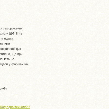
іях заморожених
разилу (ДФПГ) в
ну оцінку
линними
ластивості цих
новлено, що при
ивність не
роцеси у фаршах на
рибні
> Кафедра технологій