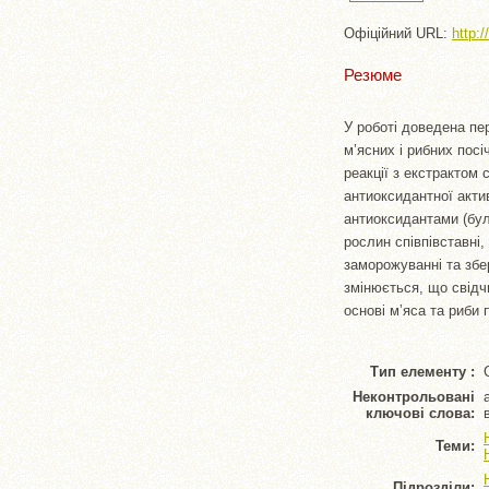
Офіційний URL:
http:
Резюме
У роботі доведена пе
м’ясних і рибних пос
реакції з екстрактом
антиоксидантної акти
антиоксидантами (бул
рослин співпівставні
заморожуванні та збер
змінюється, що свідч
основі м’яса та риби
Тип елементу :
Неконтрольовані
ключові слова:
Теми:
Підрозділи: