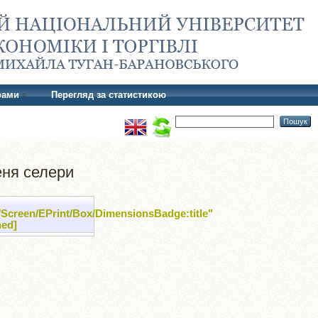
рами
Перегляд за статистикою
еня селери
/Screen/EPrint/Box/DimensionsBadge:title"
ned]