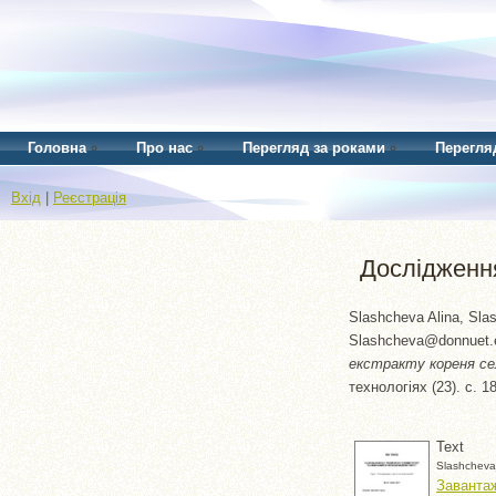
Головна
Про нас
Перегляд за роками
Перегля
Вхід
|
Реєстрація
Дослідження
Slashcheva Alina, Sl
Slashcheva@donnuet.
екстракту кореня се
технологіях (23). с. 
Text
Slashcheva
Заванта