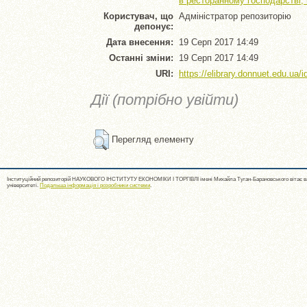
в ресторанному господарстві,
Користувач, що
Адміністратор репозиторію
депонує:
Дата внесення:
19 Серп 2017 14:49
Останні зміни:
19 Серп 2017 14:49
URI:
https://elibrary.donnuet.edu.ua/i
Дії (потрібно увійти)
Перегляд елементу
Інституційний репозиторій НАУКОВОГО ІНСТИТУТУ ЕКОНОМІКИ І ТОРГІВЛІ імені Михайла Туган-Барановського вітає ва
університеті.
Подальша інформація і розробники системи
.