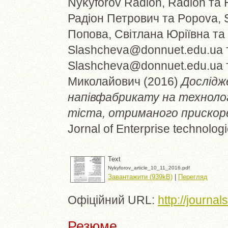
Nykyforov Radion, Radion
та
Радіон Петрович
та
Popova, S
Попова, Світлана Юріївна
та
Slashcheva@donnuet.edu.ua
Slashcheva@donnuet.edu.ua
Миколайович
(2016)
Дослідж
напівфабрикату на технолог
тіста, отриманого прискор
Jornal of Enterprise technolog
Text
Nykyforov_article_10_11_2016.pdf
Завантажити (939kB)
|
Перегляд
Офіційний URL:
http://journal
Резюме