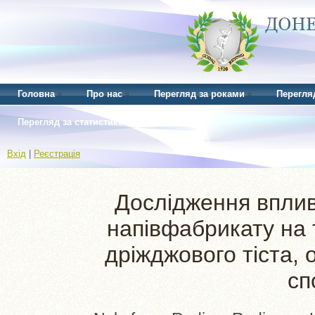
Головна
Про нас
Перегляд за роками
Перегля
Перегляд за статистикою
Вхід
|
Реєстрація
Дослідження вплив
напівфабрикату на 
дріжджового тіста,
сп