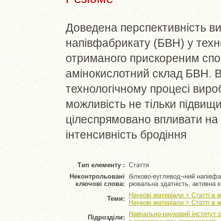
Доведена перспективність ви
напівфабрикату (БВН) у техно
отриманого прискореним спо
амінокислотний склад БВН. 
технологічному процесі виро
можливість не тільки підвищит
цілеспрямовано впливати на т
інтенсивність бродіння
Тип елементу :
Стаття
Неконтрольовані
білково-вуглевод¬ний напівфаб
ключові слова:
рювальна здатність, активна 
Наукові матеріали > Статті в 
Теми:
Наукові матеріали > Статті в 
Навчально-науковий інститут 
Підрозділи: