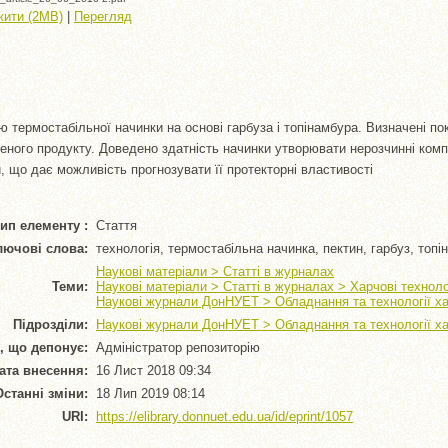
жити (2MB)
|
Перегляд
ю термостабільної начинки на основі гарбуза і топінамбура. Визначені по
леного продукту. Доведено здатність начинки утворювати нерозчинні комп
 що дає можливість прогнозувати її протекторні властивості
ип елементу :
Стаття
лючові слова:
технологія, термостабільна начинка, пектин, гарбуз, топі
Наукові матеріали > Статті в журналах
Теми:
Наукові матеріали > Статті в журналах > Харчові техноло
Наукові журнали ДонНУЕТ > Обладнання та технології х
Підрозділи:
Наукові журнали ДонНУЕТ > Обладнання та технології х
, що депонує:
Адміністратор репозиторію
ата внесення:
16 Лист 2018 09:34
Останні зміни:
18 Лип 2019 08:14
URI:
https://elibrary.donnuet.edu.ua/id/eprint/1057