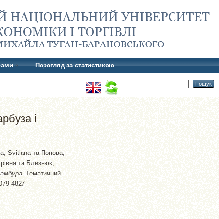
рами
Перегляд за статистикою
арбуза і
a, Svitlana
та
Попова,
рівна
та
Близнюк,
намбура.
Тематичний
2079-4827