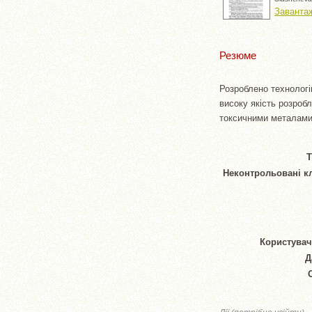
Заванта
Резюме
Розроблено технологі
високу якість розроб
токсичними металами,
Т
Неконтрольовані к
Користувач
Д