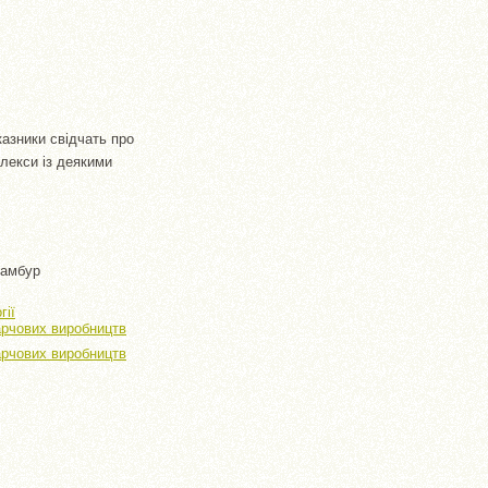
казники свідчать про
лекси із деякими
намбур
гії
арчових виробництв
арчових виробництв