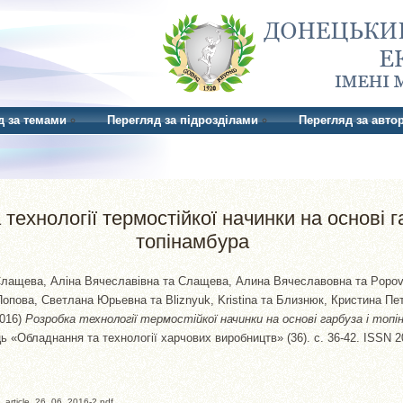
д за темами
Перегляд за підрозділами
Перегляд за авто
технології термостійкої начинки на основі г
топінамбура
лащева, Аліна Вячеславівна
та
Слащева, Алина Вячеславовна
та
Popov
Попова, Светлана Юрьевна
та
Bliznyuk, Kristina
та
Близнюк, Кристина Пет
016)
Розробка технології термостійкої начинки на основі гарбуза і топі
ь «Обладнання та технології харчових виробництв» (36). с. 36-42. ISSN 
_article_26_06_2016-2.pdf