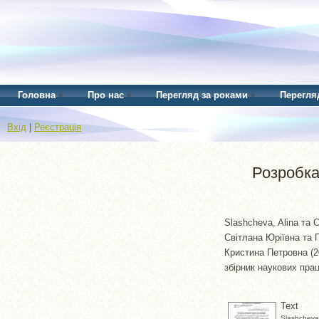
Головна
Про нас
Перегляд за роками
Перегля
Вхід
|
Реєстрація
Розробка 
Slashcheva, Alina
та
С
Світлана Юріївна
та
Кристина Петровна
(2
збірник наукових прац
Text
Slashcheva