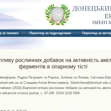
д за темами
Перегляд за підрозділами
Перегляд за авто
пливу рослинних добавок на активність амі
ферментів в опарному тісті
Никифоров, Радіон Петрович
та
Popova, Svitlana
та
Попова, Світлана Юрі
nnuet.edu.ua
та
Слащева Аліна Вячеславівна, Slashcheva@donnuet.edu.u
лайович
(2016)
Вивчення впливу рослинних добавок на активність аміл
 advanced science journal. с. 97-100. ISSN 2219-746X
article_01_11_2016.pdf