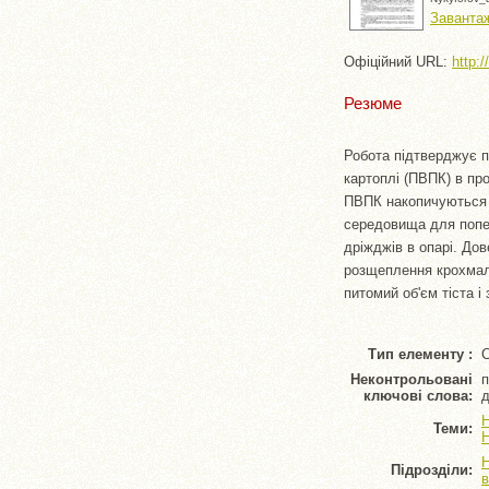
Завантаж
Офіційний URL:
http:
Резюме
Робота підтверджує п
картоплі (ПВПК) в пр
ПВПК накопичуються л
середовища для попер
дріжджів в опарі. До
розщеплення крохмал
питомий об'єм тіста і
Тип елементу :
С
Неконтрольовані
п
ключові слова:
д
Н
Теми:
Н
Н
Підрозділи:
в