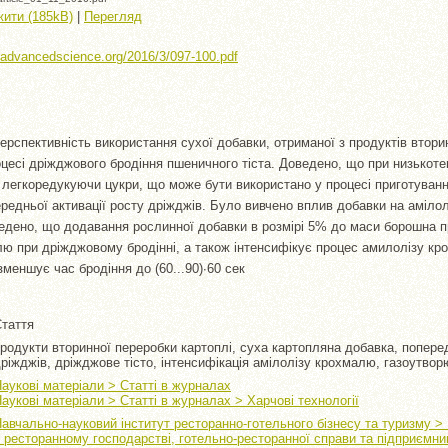
ити (185kB)
|
Перегляд
//advancedscience.org/2016/3/097-100.pdf
ерспективність використання сухої добавки, отриманої з продуктів втори
оцесі дріжджового бродіння пшеничного тіста. Доведено, що при низькоте
егкоредукуючи цукри, що може бути використано у процесі приготування
едньої активації росту дріжджів. Було вивчено вплив добавки на амілол
ведено, що додавання рослинної добавки в розмірі 5% до маси борошна 
ю при дріжджовому бродінні, а також інтенсифікує процес амилолізу кр
 зменшує час бродіння до (60...90)∙60 сек
таття
родукти вторинної переробки картоплі, суха картопляна добавка, попере
ріжджів, дріжджове тісто, інтенсифікація амілолізу крохмалю, газоутво
аукові матеріали > Статті в журналах
аукові матеріали > Статті в журналах > Харчові технології
авчально-науковий інститут ресторанно-готельного бізнесу та туризму >
 ресторанному господарстві, готельно-ресторанної справи та підприємни