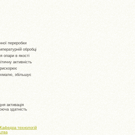
нної переробки
мпературній обробці
 опари в якості
ітичну активність
прискорює
охмалю, збільшує
дня активація
рююча здатність
 Кафедра технологій
цтва