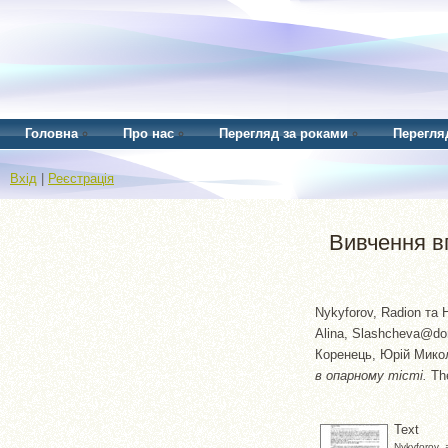
Головна
Про нас
Перегляд за роками
Перегля
Вхід
|
Реєстрація
Вивчення в
Nykyforov, Radion
та
Alina, Slashcheva@do
Коренець, Юрій Мико
в опарному тісті.
The
Text
Nykyforov_