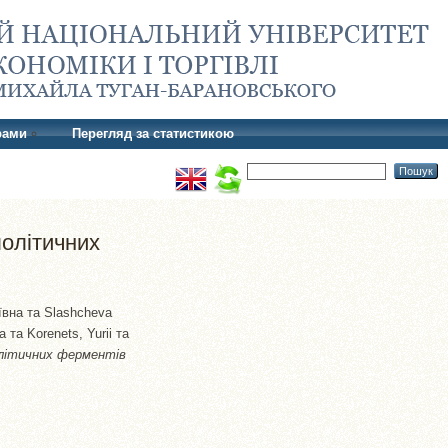
рами
Перегляд за статистикою
лолітичних
ївна
та
Slashcheva
a
та
Korenets, Yuriі
та
олітичних ферментів