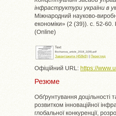
інфраструктури україни в ум
Міжнародний науково-вироб
економіки» (2 (39)). с. 52-60
(Online)
Text
Bocharova_article_2018_2(39).pdf
Завантажити (458kB)
|
Перегляд
Офіційний URL:
https://www.
Резюме
Обґрунтування доцільності т
розвитком інноваційної інфр
глобальної конкуренції, роз