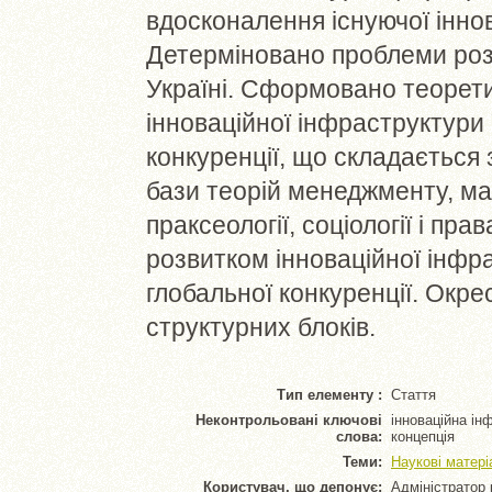
вдосконалення існуючої іннов
Детерміновано проблеми розв
Україні. Сформовано теорети
інноваційної інфраструктури
конкуренції, що складається 
бази теорій менеджменту, мар
праксеології, соціології і пр
розвитком інноваційної інфр
глобальної конкуренції. Окре
структурних блоків.
Тип елементу :
Стаття
Неконтрольовані ключові
інноваційна інф
слова:
концепція
Теми:
Наукові матері
Користувач, що депонує:
Адміністратор 