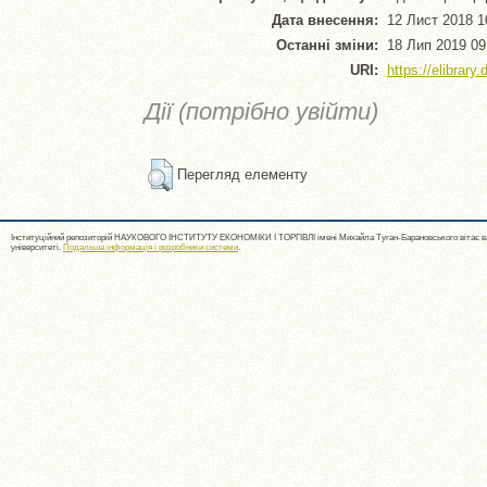
Дата внесення:
12 Лист 2018 1
Останні зміни:
18 Лип 2019 09
URI:
https://elibrary
Дії (потрібно увійти)
Перегляд елементу
Інституційний репозиторій НАУКОВОГО ІНСТИТУТУ ЕКОНОМІКИ І ТОРГІВЛІ імені Михайла Туган-Барановського вітає ва
університеті.
Подальша інформація і розробники системи
.