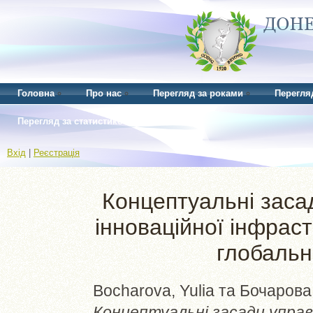
Головна
Про нас
Перегляд за роками
Перегля
Перегляд за статистикою
Вхід
|
Реєстрація
Концептуальні заса
інноваційної інфрас
глобальн
Bocharova, Yulia
та
Бочарова,
Концептуальні засади управ